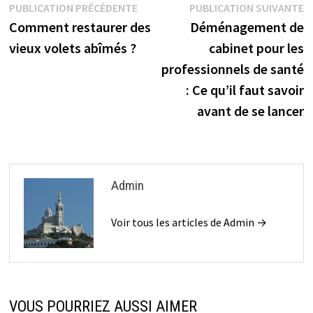
Navigation
Publication
P
PUBLICATION PRÉCÉDENTE
PUBLICATION SUIVANTE
précédente :
s
Comment restaurer des
Déménagement de
de
vieux volets abîmés ?
cabinet pour les
l’article
professionnels de santé
: Ce qu’il faut savoir
avant de se lancer
Admin
Voir tous les articles de Admin →
VOUS POURRIEZ AUSSI AIMER